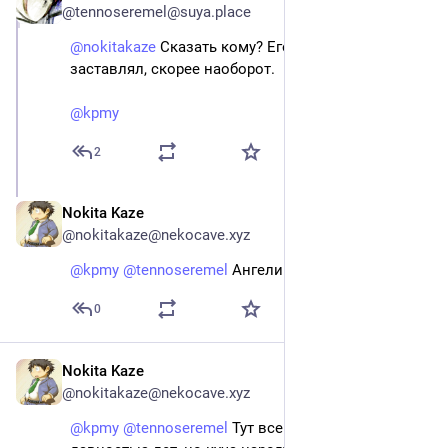
@tennoseremel@suya.place
@
nokitakaze
Сказать кому? Его никто не
заставлял, скорее наоборот.
@
kpmy
2
Nokita Kaze
May 20
@nokitakaze@nekocave.xyz
@
kpmy
@
tennoseremel
Ангелике Меркевне
0
Nokita Kaze
May 22
@nokitakaze@nekocave.xyz
@
kpmy
@
tennoseremel
Тут все уже позабыли за