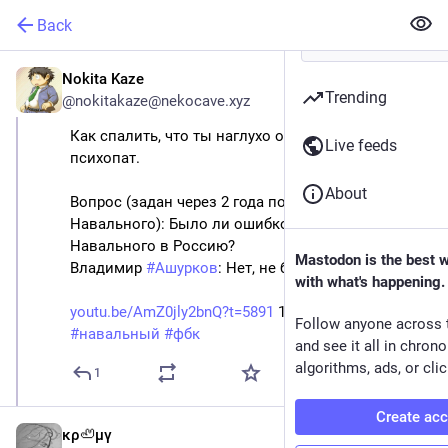
Back
Nokita Kaze
May 20
*
Trending
@nokitakaze@nekocave.xyz
Как спалить, что ты наглухо отбитый ёбнутый 
Live feeds
психопат.
About
Вопрос (задан через 2 года после смерти 
Навального): Было ли ошибкой возвращение 
Навального в Россию?
Mastodon is the best 
Владимир 
#
Ашурков
: Нет, не было
with what's happening.
youtu.be/AmZ0jly2bnQ?t=5891
 1
:38:
22-1
:38:
32
Follow anyone across 
#
навальный
#
фбк
and see it all in chron
algorithms, ads, or clic
1
Create ac
κρ🦥μγ