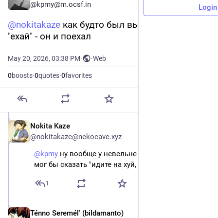
@kpmy@m.ocsf.in
Login
@
nokitakaze
 как будто был выбор, сказали 
"ехай" - он и поехал
May 20, 2026, 03:38 PM
·
·
Web
0
boosts
·
0
quotes
·
0
favorites
Nokita Kaze
May 20
@nokitakaze@nekocave.xyz
@
kpmy
ну вообще у невельне реально был выбор.
мог бы сказать "идите на хуй, никуда я не поеду"
1
Ténno Seremél’ (bildamanto)
May 20