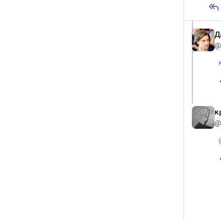
Д
@
κ
@