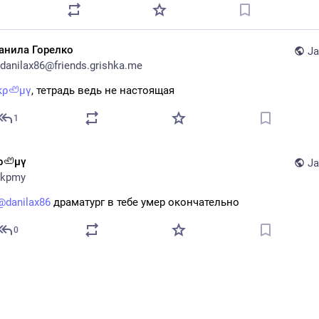
анила Горелко
Ja
danilax86@friends.grishka.me
κρ🦥μγ
, тетрадь ведь не настоящая
1
ρ🦥μγ
Ja
kpmy
@
danilax86
 драматург в тебе умер окончательно
0