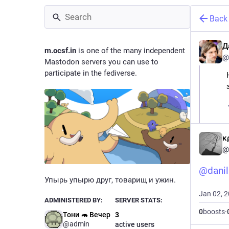
Back
Д
m.ocsf.in
is one of the many independent
@
Mastodon servers you can use to
participate in the fediverse.
κ
@
@
dani
Упырь упырю друг, товарищ и ужин.
Jan 02, 
ADMINISTERED BY:
SERVER STATS:
0
boosts
·
Тони 🦛 Вечер
3
@admin
active users