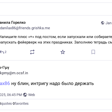
анила Горелко
Jan
danilax86@friends.grishka.me
Напишите плюс «+» под постом, если запускали или собираете
запускать фейерверк на этих праздниках. Заполняю тетрадь с
2
ρ🦥μγ
kpmy@m.ocsf.in
lax86
 ну блин, интригу надо было держать
2025, 06:45 PM
·
·
Web
0
quotes
·
0
favorites