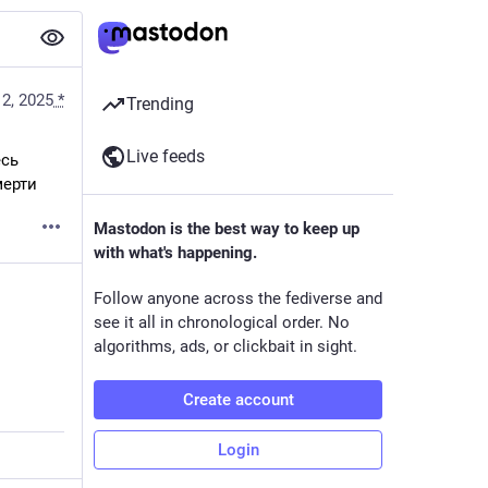
 2, 2025
*
Trending
Live feeds
сь 
мерти
Mastodon is the best way to keep up
with what's happening.
Follow anyone across the fediverse and
see it all in chronological order. No
algorithms, ads, or clickbait in sight.
Create account
Login