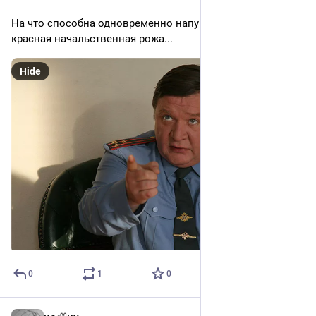
На что способна одновременно напуганная и яростная 
красная начальственная рожа...
Hide
0
1
0