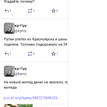
Угадайте, почему?..
1
1
0
κρ🦥μγ
6d
@kpmy
Путин улетел из Красноярска и цены на бензин резко 
подняли. Топливо подорожало на 24 рубля за минуту.
1
2
1
κρ🦥μγ
6d
@kpmy
На новый мопед денег не хватило, пока купил половину 
мопеда 
p.ocsf.in/p/kpmy/9887272696325