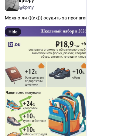
κρ🦥μγ
Aug 3
@kpmy
Можно ли (((их))) осудить за пропаганду чикенфри?
Hide