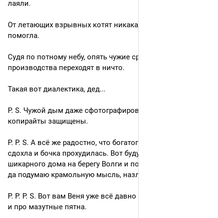
лаяли. 
От летающих взрывных котят никакая сирена не 
помогла.
Судя по потному небу, опять чужие средства 
производства переходят в ничто.
Такая вот диалектика, дед...
P. S. Чужой дым даже сфотографировать нельзя, 
копирайты защищены.
P. P. S. А всё же радостно, что богатого у соседа корова 
сдохла и бочка прохудилась. Вот буду проезжать мимо их 
шикарного дома на берегу Волги и покажу язык в окно, 
да подумаю крамольную мысль, назло городовому.
P. P. P. S. Вот вам Веня уже всё давно спел, про самолётик 
и про мазутные пятна.