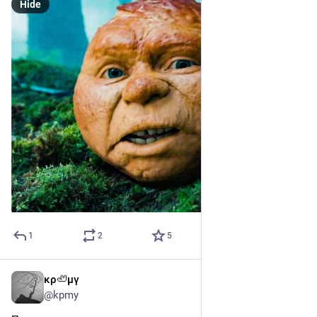
Hide
1
2
5
κρ🦥μγ
2d
*
@kpmy