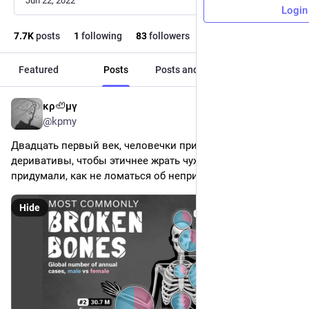
Jun 22, 2022
Login
7.7
K
posts
1
following
83
followers
Featured
Posts
Posts and replies
Media
κρ🦥μγ
1d
@kpmy
Двадцать первый век, человечки придумали 
деривативы, чтобы этичнее жрать чужих детей, но не 
придумали, как не ломаться об неприятную природу.
Hide