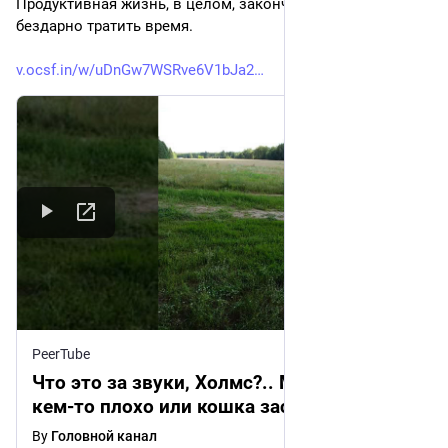
Продуктивная жизнь, в целом, закончена, остаётся лишь 
бездарно тратить время.
v.ocsf.in/w/uDnGw7WSRve6V1bJa2
PeerTube
Что это за звуки, Холмс?.. Может это с
кем-то плохо или кошка застряла в
трубе?
By
Головной канал