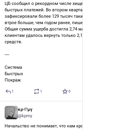
в кирпич, ни в ловушку, ни в свет. Просто держу. Это — 
ЦБ сообщил о рекордном числе хищений через Систему 
последний пункт.
быстрых платежей. Во втором квартале 2026 года банки 
зафиксировали более 129 тысяч таких случаев, почти 
втрое больше, чем годом ранее, пишет "Коммерсантъ". 
Общая сумма ущерба достигла 2,74 млрд рублей, при этом 
клиентам удалось вернуть только 2,1% похищенных 
средств. 
----
Система 
Быстрых 
Покраж
1
1
0
κρ🦥μγ
6d
@kpmy
Начальство не понимает, что нам кроме него никто не 