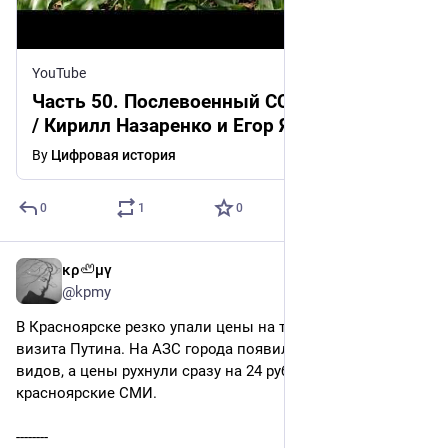
YouTube
Часть 50. Послевоенный СССР. 1945-1985
/ Кирилл Назаренко и Егор Яковлев
By
Цифровая история
0
1
0
κρ🦥μγ
Aug 3
@kpmy
В Красноярске резко упали цены на топливо на фоне 
визита Путина. На АЗС города появилось топливо всех 
видов, а цены рухнули сразу на 24 рубля, пишут 
красноярские СМИ.
--------