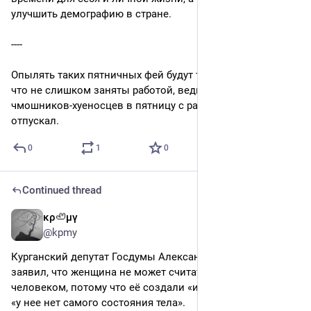
улучшить демографию в стране.
----
Опылять таких пятничных фей будут те сливки общества, 
что не слишком заняты работой, ведь рядовых 
чмошников-хуеносцев в пятницу с работы никто не 
отпускал.
0
1
0
Continued thread
κρ🦥μγ
6d
@kpmy
Курганский депутат Госдумы Александр Ильтяков 
заявил, что женщина не может считаться полноценным 
человеком, потому что её создали «из ребра мужчины» и 
«у нее нет самого состояния тела».