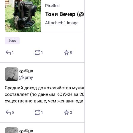
Pixelfed
Тони Вечер (@kpmy@p.ocsf.in)
Attached: 1 image
#
euc
1
1
0
κρ🦥μγ
6d
@kpmy
Средний доход домохозяйства мужчин-одиночек 
составляет (по данным КОУЖН за 2024 г.) 62.247 руб., что 
существенно выше, чем женщин-одиночек – 48.753 руб.
5
1
2
κρ🦥μγ
Aug 3