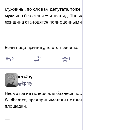
Мужчины, по словам депутата, тоже неполноценные, а 
мужчина без жены — инвалид. Только вместе мужчина и 
женщина становятся полноценными, считает Ильтяков.
----
Если надо причину, то это причина.
0
1
1
κρ🦥μγ
6d
@kpmy
Несмотря на потери для бизнеса после атак на склады 
Wildberries, предприниматели не планируют уходить с 
площадки.
-----