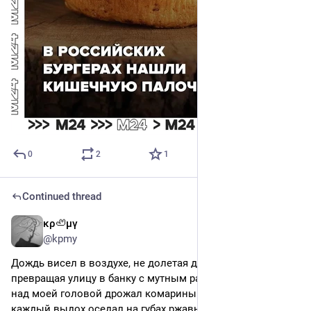
0
2
1
Continued thread
κρ🦥μγ
3d
@kpmy
Дождь висел в воздухе, не долетая до тротуара, 
превращая улицу в банку с мутным рассолом. Фонарь 
над моей головой дрожал комариным свечением, и 
каждый выдох оседал на губах ржавым привкусом 