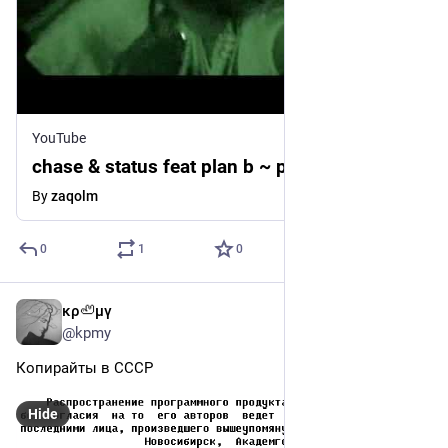
YouTube
chase & status feat plan b ~ pieces
By
zaqolm
0
1
0
κρ🦥μγ
3d
@kpmy
Копирайты в СССР
Hide