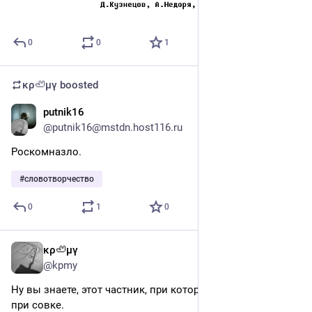
0
0
1
κρ🦥μγ
boosted
putnik16
3d
@putnik16@mstdn.host116.ru
Роскомназло.
#
словотворчество
0
1
0
κρ🦥μγ
3d
@kpmy
Ну вы знаете, этот частник, при котором всё лучше, чем 
при совке.