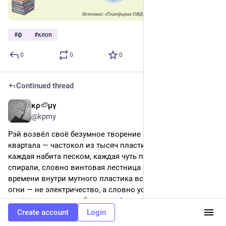
#
ф
#
клоп
0
0
0
Continued thread
κρ🦥μγ
Aug 2
@kpmy
Рэй возвёл своё безумное творение посреди мёртвого 
квартала — частокол из тысяч пластиковых бутылок, 
каждая набита песком, каждая чуть повёрнута по 
спирали, словно винтовая лестница в никуда. Время от 
времени внутри мутного пластика вспыхивали бледные 
огни — не электричество, а словно уставший свет 
далёких галактик, заблудившийся и заснувший в 
силикатных зёрнах. Между бутылками натянулись 
Create account
Login
тончайшие нити паутины, и ветра умирающего города 