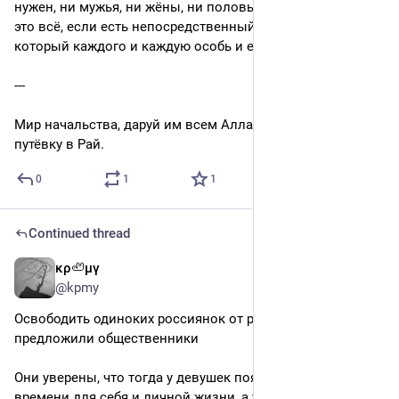
нужен, ни мужья, ни жёны, ни половые половины, зачем 
это всё, если есть непосредственный руководитель, 
который каждого и каждую особь и ебёт и кормит.
---
Мир начальства, даруй им всем Аллах немедленную 
путёвку в Рай.
0
1
1
Continued thread
κρ🦥μγ
6d
@kpmy
Освободить одиноких россиянок от работы по пятницам 
предложили общественники
Они уверены, что тогда у девушек появится больше 
времени для себя и личной жизни, а также это поможет 