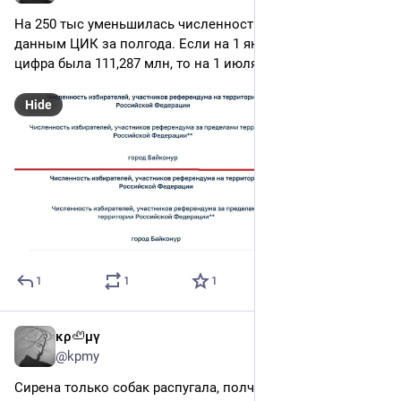
вскрытой могилы. Работа началась.
На 250 тыс уменьшилась численность избирателей по 
данным ЦИК за полгода. Если на 1 января 2026 года эта 
цифра была 111,287 млн, то на 1 июля — 111,037 млн.
Hide
1
1
1
κρ🦥μγ
4d
*
@kpmy
Сирена только собак распугала, полчаса ещё потом 