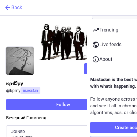
Back
Trending
Live feeds
About
Follow
Mastodon is the best 
κρ🦥μγ
with what's happening.
@
kpmy
m.ocsf.in
Follow anyone across 
Follow
and see it all in chron
algorithms, ads, or clic
Вечерний Гномовод
Create ac
JOINED