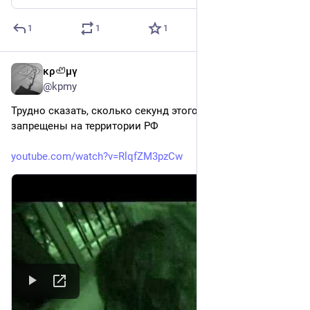
1
1
1
κρ🦥μγ
2d
@kpmy
Трудно сказать, сколько секунд этого клипа НЕ 
запрещены на территории РФ
youtube.com/watch?v=RlqfZM3pzCw