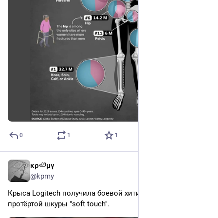
0
1
1
κρ🦥μγ
1d
*
@kpmy
Крыса Logitech получила боевой хитин PLA вместо 
протёртой шкуры "soft touch".