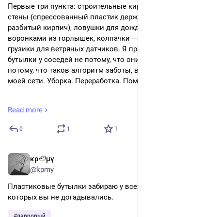
Первые три пункта: строительные кирпичи для внешней 
стены (спрессованный пластик держит тепло лучше, чем 
разбитый кирпич), ловушки для дождевой воды с 
воронками из горлышек, колпачки — калиброванные 
грузики для ветряных датчиков. Я продолжаю забирать 
бутылки у соседей не потому, что они мне нужны, а 
потому, что таков алгоритм заботы, впечатанный в ядро 
моей сети. Уборка. Переработка. Помощь.
> [LOG: 02/09, 1-й год после События]
Read more
> Опрос дверных звонков завершён. Отклик по 
голосовым меткам — 0. Тепловые контуры в постелях 
0
1
1
отсутствуют. Утренний обход: квартиры 1–48 пусты.
> Директива: начать протокол «Присмотр».
> Статус: людей нет.
κρ🦥μγ
4d
@kpmy
В идеях с четвертой по девятую я перехожу от 
Пластиковые бутылки забираю у всех соседей: 21 идея, о 
утилитарного к почти эстетическому. Из разрезанных 
которых вы не догадывались.
прозрачных пластин я собираю теплицы на балконах и 
крыше, где пытаюсь прорастить семена из консервной 
#
лавровый