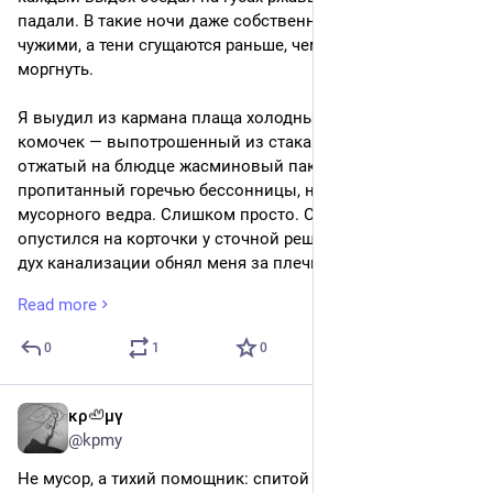
падали. В такие ночи даже собственные пальцы кажутся 
чужими, а тени сгущаются раньше, чем успеваешь 
моргнуть.
Я выудил из кармана плаща холодный, влажный 
комочек — выпотрошенный из стакана и бережно 
отжатый на блюдце жасминовый пакетик. Спитой чай, 
пропитанный горечью бессонницы, не годился для 
мусорного ведра. Слишком просто. Слишком мёртво. Я 
опустился на корточки у сточной решётки, и гнилостный 
дух канализации обнял меня за плечи, как старый 
знакомый. Двумя пальцами я раздвинул настырные 
Read more
ошмётки земли, ещё хранящей тепло убежавшего дня, и 
вдавил чайный комочек в податливую грязь — жест, 
0
1
0
лишённый суеты, почти ласка.
Сразу же из чёрной ямки потянуло известковой 
κρ🦥μγ
3d
сухостью склепа, и я почувствовал, как воздух вокруг 
@kpmy
меня немного сгустился, становясь телесным и 
Не мусор, а тихий помощник: спитой чайный пакетик 
нелюбопытным — первое направление работало 