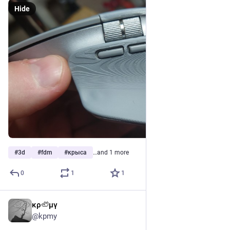
Hide
#
3d
#
fdm
#
крыса
…and 1 more
0
1
1
κρ🦥μγ
1d
@kpmy