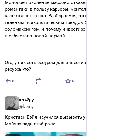
Молодое поколение массово отказывается от 
романтики в пользу карьеры, ментального здоровья и 
качественного сна. Разбираемся, что скрывается за 
главным психологическим трендом 2026 года — 
соломаксингом, и почему инвестировать ресурсы только 
в себя стало новой нормой.
———
Ого, у них есть ресурсы для инвестиций в себя. А откуда 
ресурсы-то?
0
1
4
κρ🦥μγ
2d
@kpmy
Кристиан Бэйл научился вызывать у себя реакцию 
Майяра ради этой роли.