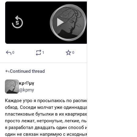
00:00
/
03:50
Hide
0
1
0
Continued thread
κρ🦥μγ
4d
@kpmy
Каждое утро я просыпаюсь по расписанию и начинаю 
обход. Соседи молчат уже одиннадцатый год, но 
пластиковые бутылки в их квартирах не иссякают — они 
просто лежат, нетронутые, легкие, пыльные. За эти годы 
я разработал двадцать один способ их применения, и ни 
один не связан напрямую с исходным предназначением. 